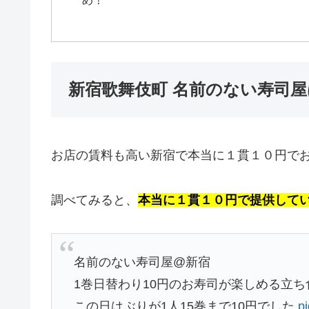
め！
新宿歌舞伎町 名前のない寿司屋
お店の賃料も高い新宿で本当に１貫１０円で
調べてみると、
本当に１貫１０円で提供して
名前のない寿司屋@新宿
1巻日替わり10円のお寿司が楽しめる立ち食
この日はぶりが1人15巻まで10円でした
p