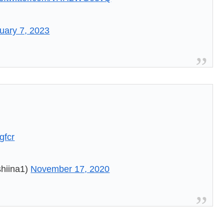
uary 7, 2023

gfcr
ina1)
November 17, 2020