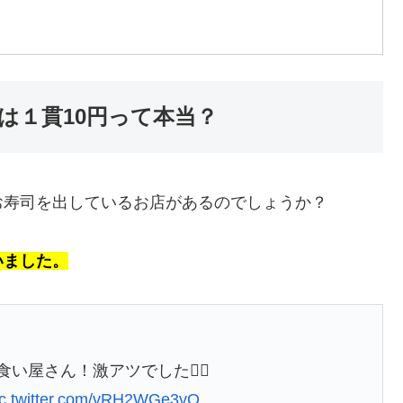
は１貫10円って本当？
お寿司を出しているお店があるのでしょうか？
いました。
い屋さん！激アツでした🙋‍♀️
ic.twitter.com/vRH2WGe3vQ