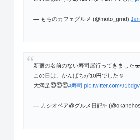
— もちのカフェグルメ (@moto_grnd)
Jan
新宿の名前のない寿司屋行ってきました
この日は、かんぱちが10円でした☺️
大満足😇😇😇
#寿司
pic.twitter.com/91bdgv
— カシオペア@グルメ日記✨ (@okanehoshi