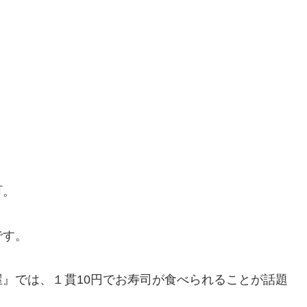
町。
です。
』では、１貫10円でお寿司が食べられることが話題