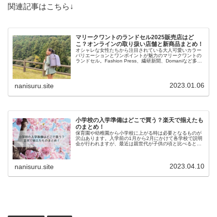
関連記事はこちら↓
マリークワントのランドセル2025販売店はど
こ？オンラインの取り扱い店舗と新商品まとめ！
オシャレな女性たちから注目されている大人可愛いカラー
バリエーションとワンポイントが魅力のマリークワントの
ランドセル。Fashion Press、繊研新聞、Domaniなど多数
のメディアに掲載されているので、目にする機会も増えま
した。自分も欲...
2023.01.06
nanisuru.site
小学校の入学準備はどこで買う？楽天で揃えたも
のまとめ！
保育園や幼稚園から小学校に上がる時は必要となるものが
沢山あります。入学前の1月から2月にかけて各学校で説明
会が行われますが、最近は親世代が子供の頃と比べると学
校で一括購入より各ご家庭で用意するものが多い印象で
す。そこで今回は『小学校の入学準...
2023.04.10
nanisuru.site