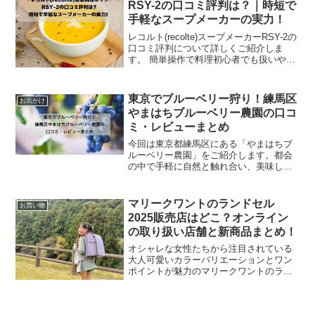
RSY-2の口コミ評判は？｜時短で
手軽なスープメーカーの実力！
レコルト(recolte)スープメーカーRSY-2の
口コミ評判について詳しくご紹介しま
す。 簡単操作で料理初心者でも扱いやす
い コンパクトなデザインでキッチンにな
じむ 豆乳やスムージーなど、幅広いレシ
ピに対応してる 自動洗浄機能で後片付け
東京でブルーベリー狩り！練馬区
お出かけ
の...
やまはちブルーベリー農園の口コ
ミ・レビューまとめ
今回は東京都練馬区にある「やまはちブ
ルーベリー農園」をご紹介します。都会
の中で手軽に自然と触れ合い、美味しい
ブルーベリーを楽しむことができると評
判の農園です。口コミ・レビューを調べ
てみると、以下の3点が挙げられます。
マリークワントのランドセル
お買い物
アクセスが良くて便利 ...
2025販売店はどこ？オンライン
の取り扱い店舗と新商品まとめ！
オシャレな女性たちから注目されている
大人可愛いカラーバリエーションとワン
ポイントが魅力のマリークワントのラン
ドセル。Fashion Press、繊研新聞、
Domaniなど多数のメディアに掲載されて
いるので、目にする機会も増えました。