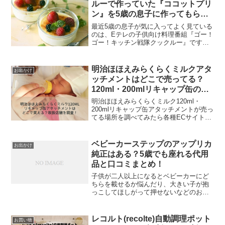
ルーで作っていた『ココットプリ
ン』を5歳の息子に作ってもらっ
たら
最近5歳の息子が気に入ってよく見ている
のは、Eテレの子供向け料理番組『ゴー！
ゴー！キッチン戦隊クックルー』です。
ある日、「次のお休みにこれ作りた
い！！」と言っていたのが『ココットプ
リン』でした。レシピはこちら「フルー
明治ほほえみらくらくミルクアタ
お出かけ
ツもホイップもなくていい...
ッチメントはどこで売ってる？
120ml・200mlリキャップ缶の取
扱店舗もあわせて調査！
明治ほほえみらくらくミルク120ml・
200mlリキャップ缶アタッチメントが売っ
てる場所を調べてみたら各種ECサイトで
購入できることが確認できました。
(function(b,c,f,g,a,d,e)
{b.MoshimoAffiliateOb...
ベビーカーステップのアップリカ
お出かけ
純正はある？5歳でも座れる代用
品と口コミまとめ！
子供が二人以上になるとベビーカーにど
ちらを載せるか悩んだり、大きい子が抱
っこしてほしがって押せないなどのお悩
みが出てきますね。二人ともベビーカー
に乗りたがって喧嘩になることもありま
す。そんな時にあると便利なのが、ベビ
レコルト(recolte)自動調理ポット
お買い物
ーカーステップです。＼6...