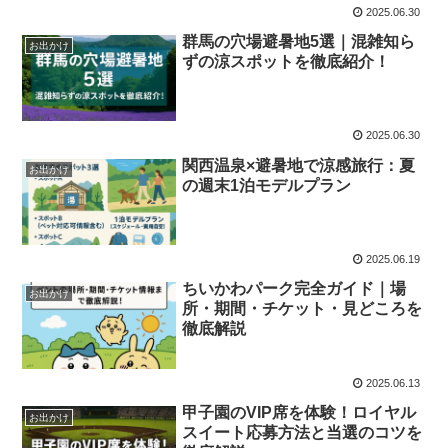
2025.06.30
群馬の穴場避暑地5選｜混雑知ら
お出かけ
ずの涼スポットを徹底紹介！
2025.06.30
関西温泉×避暑地で涼感旅行：夏
お出かけ
の週末1泊モデルプラン
2025.06.19
ちいかわパーク完全ガイド｜場
お出かけ
所・期間・チケット・見どころを
徹底解説
2025.06.13
甲子園のVIP席を体験！ロイヤル
お出かけ
スイート応募方法と当選のコツを