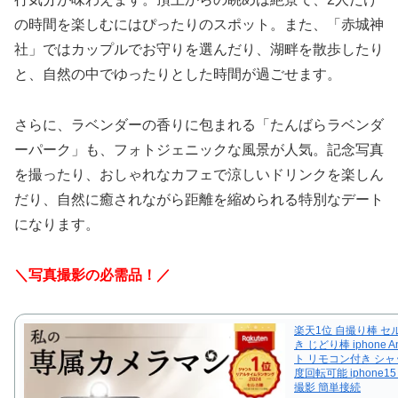
の時間を楽しむにはぴったりのスポット。また、「赤城神
社」ではカップルでお守りを選んだり、湖畔を散歩したり
と、自然の中でゆったりとした時間が過ごせます。
さらに、ラベンダーの香りに包まれる「たんばらラベンダ
ーパーク」も、フォトジェニックな風景が人気。記念写真
を撮ったり、おしゃれなカフェで涼しいドリンクを楽しん
だり、自然に癒されながら距離を縮められる特別なデート
になります。
＼写真撮影の必需品！／
楽天1位 自撮り棒 セ
き じどり棒 iphone An
ト リモコン付き シャ
度回転可能 iphone
撮影 簡単接続