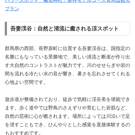
パワースポット「榛名神社」参拝モデルコース＆周辺観光
プラン
吾妻渓谷：自然と清流に癒される涼スポット
群馬県の西部、長野原町に位置する吾妻渓谷は、国指定の
名勝にもなっている景勝地で、美しい清流と断崖が作り出
す大自然のコントラストが魅力です。川のせせらぎや岩の
間を流れる冷たい水の音が響き、暑さを忘れさせてくれる
心地よい空間です。
遊歩道が整備されており、徒歩で気軽に渓谷美を堪能でき
ます。歩く道中では野鳥のさえずりや苔むした岩肌など、
自然の芸術に心が癒されます。場所によっては川沿いで足
を浸すこともでき、ひんやりとした感覚を直接体験するの
もおすすめです。