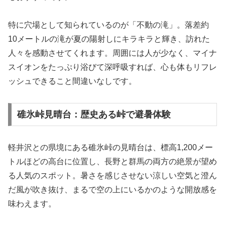
特に穴場として知られているのが「不動の滝」。落差約
10メートルの滝が夏の陽射しにキラキラと輝き、訪れた
人々を感動させてくれます。周囲には人が少なく、マイナ
スイオンをたっぷり浴びて深呼吸すれば、心も体もリフレ
ッシュできること間違いなしです。
碓氷峠見晴台：歴史ある峠で避暑体験
軽井沢との県境にある碓氷峠の見晴台は、標高1,200メー
トルほどの高台に位置し、長野と群馬の両方の絶景が望め
る人気のスポット。暑さを感じさせない涼しい空気と澄ん
だ風が吹き抜け、まるで空の上にいるかのような開放感を
味わえます。