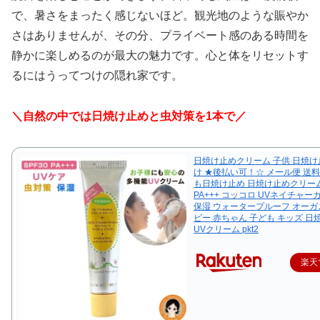
で、暑さをまったく感じないほど。観光地のような賑やか
さはありませんが、その分、プライベート感のある時間を
静かに楽しめるのが最大の魅力です。心と体をリセットす
るにはうってつけの隠れ家です。
＼自然の中では日焼け止めと虫対策を1本で／
日焼け止めクリーム 子供 日焼け
け ★後払い可！☆ メール便 送料
も日焼け止め 日焼け止めクリーム 
PA+++ コッコロ UVネイチャーガ
保湿 ウォータープルーフ オーガ
ビー 赤ちゃん 子ども キッズ 日
UVクリーム pkt2
楽天