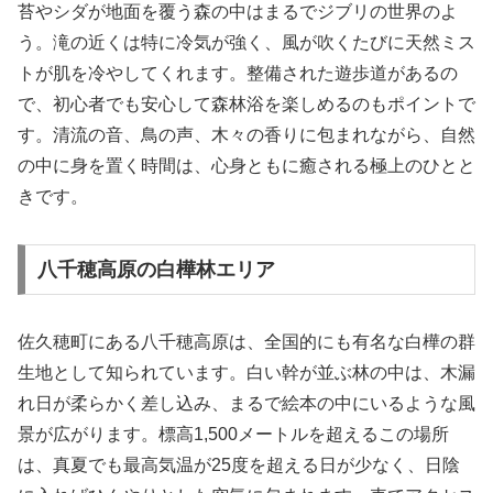
苔やシダが地面を覆う森の中はまるでジブリの世界のよ
う。滝の近くは特に冷気が強く、風が吹くたびに天然ミス
トが肌を冷やしてくれます。整備された遊歩道があるの
で、初心者でも安心して森林浴を楽しめるのもポイントで
す。清流の音、鳥の声、木々の香りに包まれながら、自然
の中に身を置く時間は、心身ともに癒される極上のひとと
きです。
八千穂高原の白樺林エリア
佐久穂町にある八千穂高原は、全国的にも有名な白樺の群
生地として知られています。白い幹が並ぶ林の中は、木漏
れ日が柔らかく差し込み、まるで絵本の中にいるような風
景が広がります。標高1,500メートルを超えるこの場所
は、真夏でも最高気温が25度を超える日が少なく、日陰