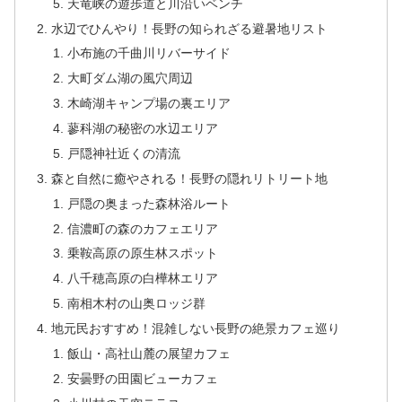
天竜峡の遊歩道と川沿いベンチ
水辺でひんやり！長野の知られざる避暑地リスト
小布施の千曲川リバーサイド
大町ダム湖の風穴周辺
木崎湖キャンプ場の裏エリア
蓼科湖の秘密の水辺エリア
戸隠神社近くの清流
森と自然に癒やされる！長野の隠れリトリート地
戸隠の奥まった森林浴ルート
信濃町の森のカフェエリア
乗鞍高原の原生林スポット
八千穂高原の白樺林エリア
南相木村の山奥ロッジ群
地元民おすすめ！混雑しない長野の絶景カフェ巡り
飯山・高社山麓の展望カフェ
安曇野の田園ビューカフェ