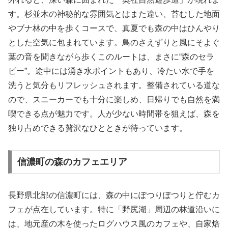
す。杉並木の神秘的な雰囲気とはまた違い、苔むした地面
やブナ林の中を歩くコースで、真夏でも森の中はひんやり
とした空気に包まれています。鳥のさえずりと風にそよぐ
葉の音を聞きながら歩くこのルートは、まさに“森のセラ
ピー”。途中には湧き水ポイントもあり、冷たい水で手を
洗うと気分もリフレッシュされます。整備されている道な
ので、スニーカーでも十分に楽しめ、日帰りでも自然を満
喫できる点が魅力です。人が少ない時間帯を狙えば、森を
独り占めできる贅沢なひとときが待っています。
信濃町の森のカフェエリア
長野県北部の信濃町には、森の中にぽつりぽつりと佇むカ
フェが点在しています。特に「野尻湖」周辺の林道沿いに
は、地元産の木を使ったログハウス風のカフェや、自家焙