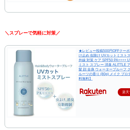
＼スプレーで気軽に対策／
★レビュー投稿500円OFFクーポ
け止め 虫除け UVカットミスト
外線 対策 ケア SPF50 PA++++ 
ミスト スプレー 消臭 ALITTLE
髪 顔 全身 ウォータープルーフ 
ルーツの香り (80g) メイク ブ
料無料】
楽天