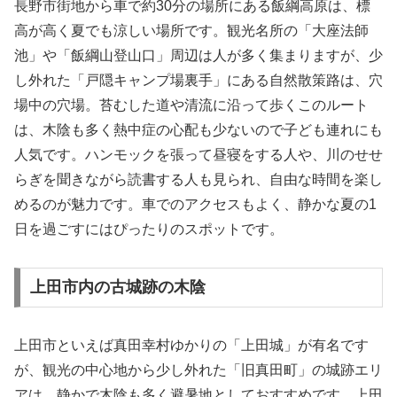
長野市街地から車で約30分の場所にある飯綱高原は、標
高が高く夏でも涼しい場所です。観光名所の「大座法師
池」や「飯綱山登山口」周辺は人が多く集まりますが、少
し外れた「戸隠キャンプ場裏手」にある自然散策路は、穴
場中の穴場。苔むした道や清流に沿って歩くこのルート
は、木陰も多く熱中症の心配も少ないので子ども連れにも
人気です。ハンモックを張って昼寝をする人や、川のせせ
らぎを聞きながら読書する人も見られ、自由な時間を楽し
めるのが魅力です。車でのアクセスもよく、静かな夏の1
日を過ごすにはぴったりのスポットです。
上田市内の古城跡の木陰
上田市といえば真田幸村ゆかりの「上田城」が有名です
が、観光の中心地から少し外れた「旧真田町」の城跡エリ
アは、静かで木陰も多く避暑地としておすすめです。上田