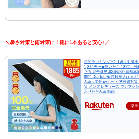
＼暑さ対策と雨対策に！鞄に1本あると安心♪／
年間ランキング1位【暑さ対策全
1,885円〜★開いたら-18℃】 日
たみ 完全遮光 JIS認証済 遮熱率5
開閉 DeliToo 傘 超軽量 わずか2
み傘 6本骨 uvカット 紫外線対策
策 メンズ レディース ワンプッシ
おりたたみ傘 晴雨
楽天