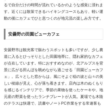
るで自分だけの時間が流れているかのような感覚に浸れま
す。近くには散策できるハイキングコースもあり、軽い運
動の後にカフェでひと息つくのが地元流の楽しみ方です。
安曇野の田園ビューカフェ
安曇野市は観光客で賑わうスポットも多いですが、少し農
道に入るとひっそりとした田園地帯に、隠れ家的なカフェ
が点在しています。特におすすめなのが、北アルプスを背
景に広がる田んぼを眺めながら過ごせる「田園ビューカフ
ェ」。広々とした窓からは、風にそよぐ稲の波と山々の美
しい稜線が見え、心が落ち着きます。店内は木のぬくもり
を感じるインテリアで、季節の果物を使ったケーキや、地
元産の野菜を使ったランチプレートが人気。夏場でも木陰
のテラスは快適で、読書やノートPC作業をする常連客も