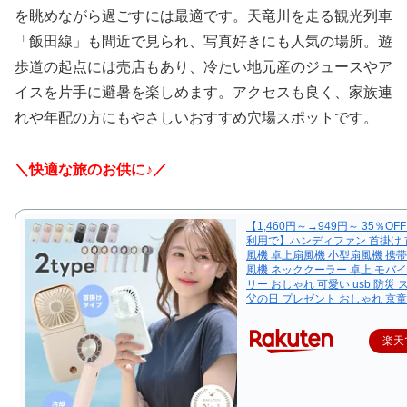
を眺めながら過ごすには最適です。天竜川を走る観光列車
「飯田線」も間近で見られ、写真好きにも人気の場所。遊
歩道の起点には売店もあり、冷たい地元産のジュースやア
イスを片手に避暑を楽しめます。アクセスも良く、家族連
れや年配の方にもやさしいおすすめ穴場スポットです。
＼快適な旅のお供に♪／
【1,460円～→949円～ 35％O
利用で】ハンディファン 首掛け
風機 卓上扇風機 小型扇風機 携帯
風機 ネッククーラー 卓上 モバ
リー おしゃれ 可愛い usb 防災
父の日 プレゼント おしゃれ 京
楽天