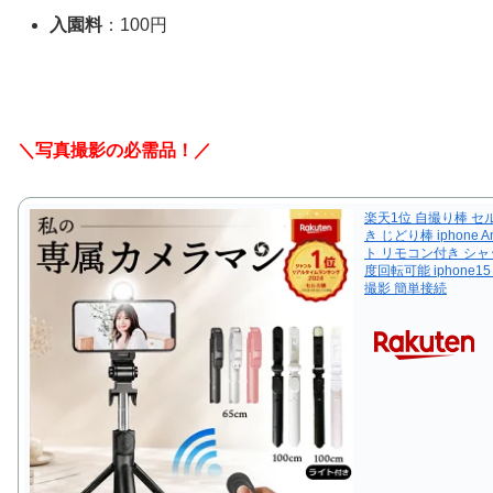
入園料
：100円
＼写真撮影の必需品！／
楽天1位 自撮り棒 セ
き じどり棒 iphone An
ト リモコン付き シャ
度回転可能 iphone
撮影 簡単接続