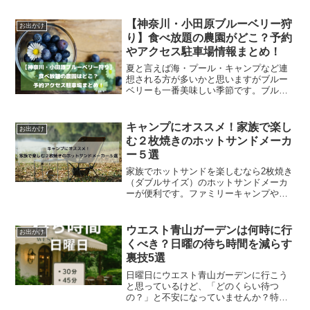
も多いですよね。でもいちご狩りって、
20分とか30分とか時間制限があると、忙
【神奈川・小田原ブルーベリー狩
お出かけ
しくてゆっくり味わえ...
り】食べ放題の農園がどこ？予約
やアクセス駐車場情報まとめ！
夏と言えば海・プール・キャンプなど連
想される方が多いかと思いますがブルー
ベリーも一番美味しい季節です。ブルー
ベリー狩りは食育にも繋がり甘くて風味
豊かなブルーベリーは小さいお子さんか
らお年寄りまで笑顔になれるフルーツで
キャンプにオススメ！家族で楽し
お出かけ
す。そんなブルーベリー狩...
む２枚焼きのホットサンドメーカ
ー５選
家族でホットサンドを楽しむなら2枚焼き
（ダブルサイズ）のホットサンドメーカ
ーが便利です。ファミリーキャンプや大
人数でのアウトドア活動などで簡単に多
くのホットサンドを調理できます。ま
た、フライパンとしても使えるので、キ
ウエスト青山ガーデンは何時に行
お出かけ
ャンプ場での料理の幅が広...
くべき？日曜の待ち時間を減らす
裏技5選
日曜日にウエスト青山ガーデンに行こう
と思っているけど、「どのくらい待つ
の？」と不安になっていませんか？特に
人気のホットケーキは、テレビやSNSで