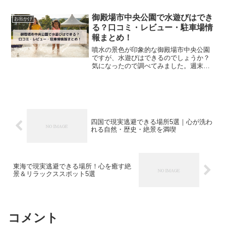
も取り上げられ、多くの人が訪れるた
め、週末は行列必至とも言われていま
御殿場市中央公園で水遊びはでき
お出かけ
す。しかし、ちょっとした時間...
る？口コミ・レビュー・駐車場情
報まとめ！
噴水の景色が印象的な御殿場市中央公園
ですが、水遊びはできるのでしょうか？
気になったので調べてみました。週末の
お出かけの参考になれば嬉しいです。早
速見ていきましょう！
四国で現実逃避できる場所5選｜心が洗わ
れる自然・歴史・絶景を満喫
東海で現実逃避できる場所！心を癒す絶
景＆リラックススポット5選
コメント