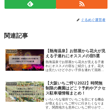
ぐるめぐ運営者
関連記事
【熱海温泉】お部屋から花火が見
お出かけ
える子連れにオススメの宿5選
熱海温泉でお部屋から花火が見える子連
れにオススメの宿をご紹介します。花火
は見たいけど小さい子供を連れて混雑し
ている花火会場に行くのは大変です。そ
して花火は夜なので、眠くなってぐずっ
てしまうお子様がいても宿泊するホテル
【大阪いちご狩り2022】時間無
お出かけ
のお部屋から見れれば他の...
制限の農園はどこ？予約やアクセ
ス駐車場情報まとめ！
いろいろな場所でいちごを目にする機会
が増えるといちご狩りに行きたくなりま
す。関西地方も意外にいちご狩りができ
る場所が多く、毎年楽しみにしている方