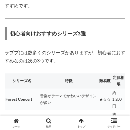
すすめです。
初心者向けおすすめシリーズ3選
ラブブには数多くのシリーズがありますが、初心者におす
すめなのは次の3つです。
定価相
シリーズ名
特徴
難易度
場
約
音楽がテーマでかわいいデザイン
Forest Concert
★☆☆
1,200
が多い
円
約
家の中での生活がテーマで親しみ
Labubu Home
★☆☆
1,200
やすい
ホーム
検索
トップ
サイドバー
円